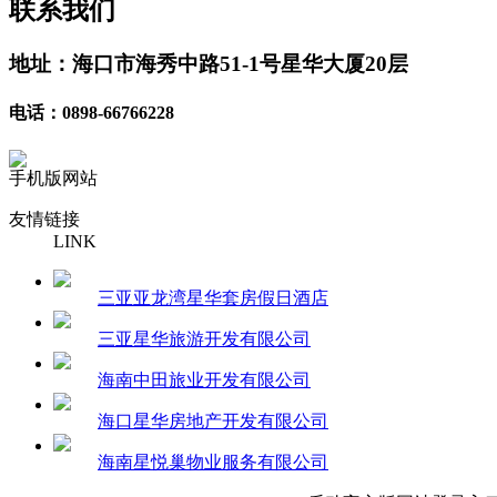
联系我们
地址：海口市海秀中路51-1号星华大厦20层
电话：0898-66766228
手机版网站
友情链接
LINK
三亚亚龙湾星华套房假日酒店
三亚星华旅游开发有限公司
海南中田旅业开发有限公司
海口星华房地产开发有限公司
海南星悦巢物业服务有限公司