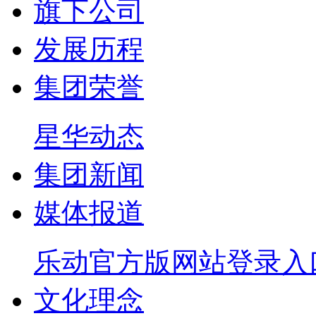
旗下公司
发展历程
集团荣誉
星华动态
集团新闻
媒体报道
乐动官方版网站登录入
文化理念