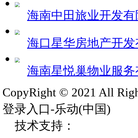
海南中田旅业开发有
海口星华房地产开发
海南星悦巢物业服务
CopyRight © 2021 All
登录入口-乐动(中国)
技术支持：