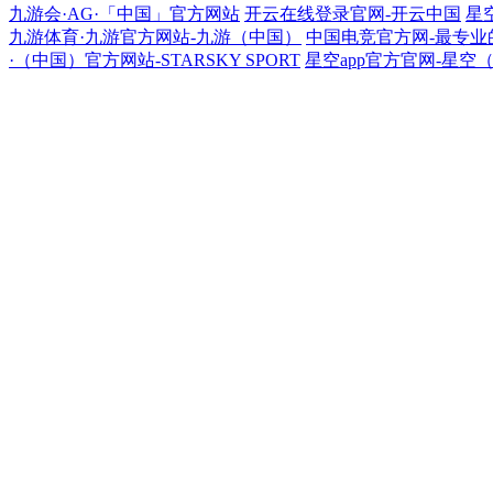
九游会·AG·「中国」官方网站
开云在线登录官网-开云中国
星
九游体育·九游官方网站-九游（中国）
中国电竞官方网-最专业
·（中国）官方网站-STARSKY SPORT
星空app官方官网-星空