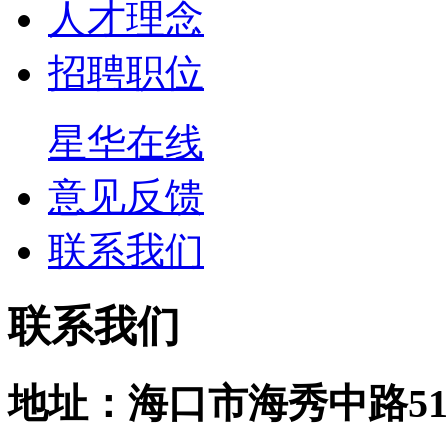
人才理念
招聘职位
星华在线
意见反馈
联系我们
联系我们
地址：海口市海秀中路51